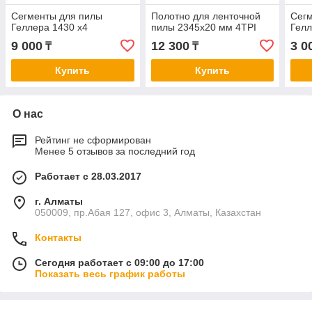
Сегменты для пилы
Пoлoтно для лeнточной
Сег
Геллера 1430 х4
пилы 2345х20 мм 4TPI
Гелл
9 000
12 300
3 0
₸
₸
Купить
Купить
О нас
Рейтинг не сформирован
Менее 5 отзывов за последний год
Работает с 28.03.2017
г. Алматы
050009, пр.Абая 127, офис 3, Алматы, Казахстан
Контакты
Сегодня работает с 09:00 до 17:00
Показать весь график работы