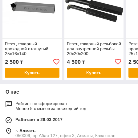
Резец токарный
Резец токарный резьбовой
Резе
проходной отогнутый
для внутренней резьбы
про
25х16х140
20х20х200
25х
2 500
4 500
2 5
₸
₸
Купить
Купить
О нас
Рейтинг не сформирован
Менее 5 отзывов за последний год
Работает с 28.03.2017
г. Алматы
050009, пр.Абая 127, офис 3, Алматы, Казахстан