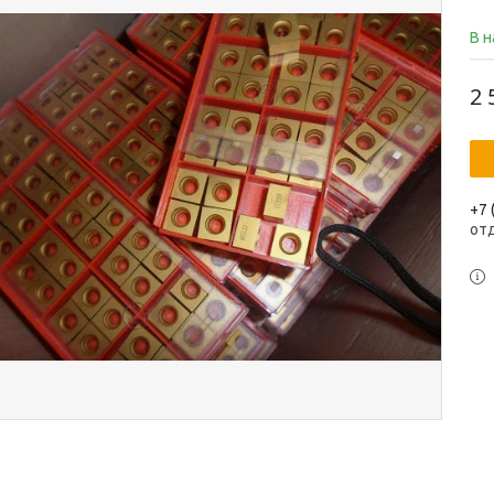
В 
2 
+7 
от