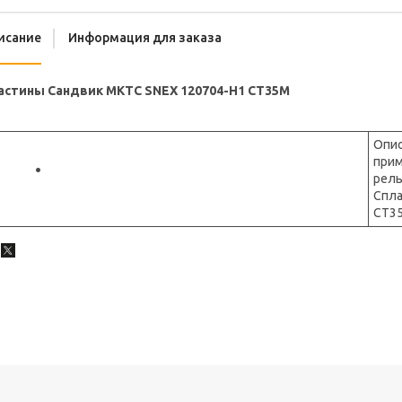
исание
Информация для заказа
астины Сандвик МКТС SNEX 120704-H1 CT35M
Опи
прим
рель
Спл
CT3