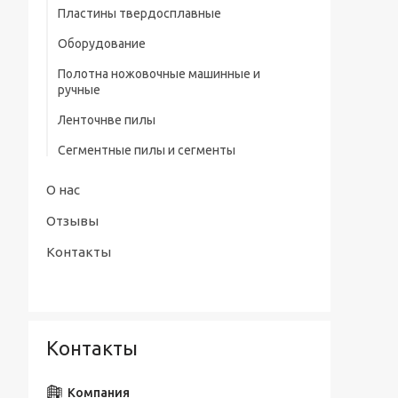
профилем нитрид/тит Р9
Пластины твердосплавные
Штангенциркули электронные тип
Сверла центровочные Р6М5/ Р9 без
Оборудование
ШЦЦ-III ГОСТ 166-89
предохранительного конуса (тип А)
Полотна ножовочные машинные и
Сверла центровочные Р6М5 с
ручные
предохранительным конусом (тип В)
Ленточнве пилы
Сверла центровочные Р6М5/ Р9
радиусные (тип R)
Сегментные пилы и сегменты
Наборы сверл
О нас
Отзывы
Контакты
Контакты