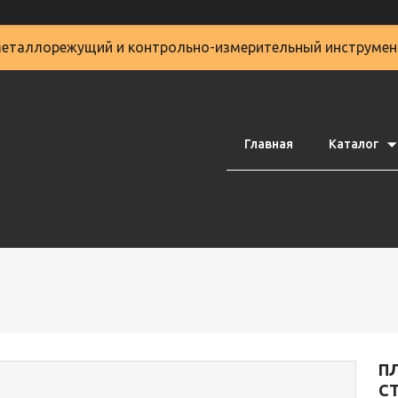
еталлорежущий и контрольно-измерительный инструмен
Главная
Каталог
П
C