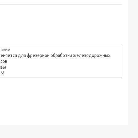
сание
еняется для фрезерной обработки железодорожных
сов
авы
5M