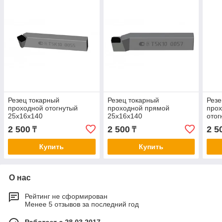
Резец токарный
Резец токарный
Резе
проходной отогнутый
проходной прямой
про
25х16х140
25х16х140
отог
2 500
2 500
2 5
₸
₸
Купить
Купить
О нас
Рейтинг не сформирован
Менее 5 отзывов за последний год