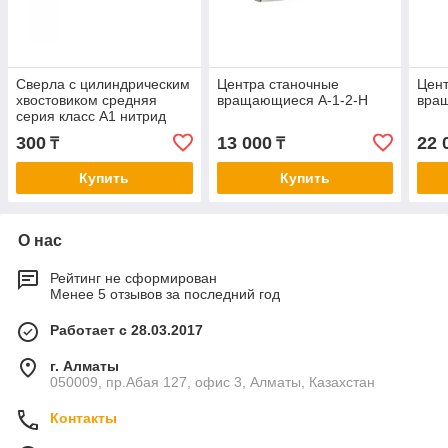
Сверла с цилиндрическим
Центра станочные
Цент
хвостовиком средняя
вращающиеся А-1-2-Н
вра
серия класс А1 нитрид
титана с вышлифованным
300
13 000
22 
₸
₸
профилем2,1-3,0
Купить
Купить
О нас
Рейтинг не сформирован
Менее 5 отзывов за последний год
Работает с 28.03.2017
г. Алматы
050009, пр.Абая 127, офис 3, Алматы, Казахстан
Контакты