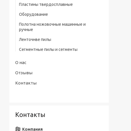
профилем нитрид/тит Р9
Пластины твердосплавные
Штангенциркули электронные тип
Сверла центровочные Р6М5/ Р9 без
Оборудование
ШЦЦ-III ГОСТ 166-89
предохранительного конуса (тип А)
Полотна ножовочные машинные и
Сверла центровочные Р6М5 с
ручные
предохранительным конусом (тип В)
Ленточнве пилы
Сверла центровочные Р6М5/ Р9
радиусные (тип R)
Сегментные пилы и сегменты
Наборы сверл
О нас
Отзывы
Контакты
Контакты