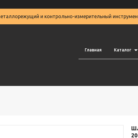
еталлорежущий и контрольно-измерительный инструмен
Главная
Каталог
Ш
20