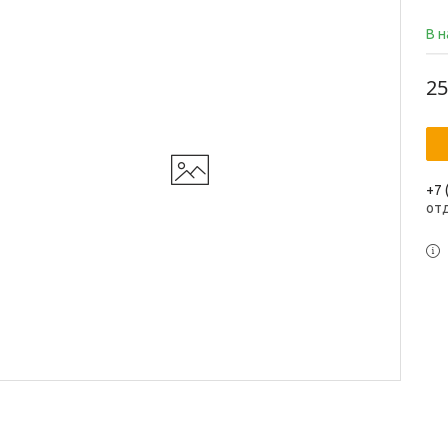
В 
25
+7 
от