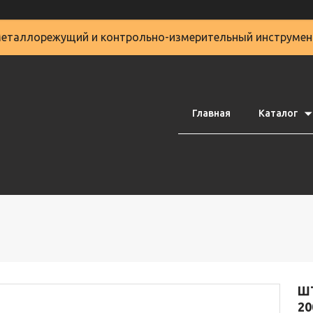
еталлорежущий и контрольно-измерительный инструмен
Главная
Каталог
Ш
20