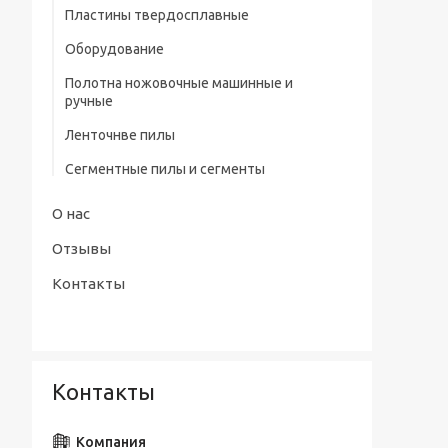
профилем нитрид/тит Р9
Пластины твердосплавные
Штангенциркули электронные тип
Сверла центровочные Р6М5/ Р9 без
Оборудование
ШЦЦ-III ГОСТ 166-89
предохранительного конуса (тип А)
Полотна ножовочные машинные и
Сверла центровочные Р6М5 с
ручные
предохранительным конусом (тип В)
Ленточнве пилы
Сверла центровочные Р6М5/ Р9
радиусные (тип R)
Сегментные пилы и сегменты
Наборы сверл
О нас
Отзывы
Контакты
Контакты