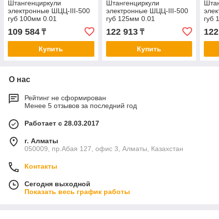
Штангенциркули
Штангенциркули
Шта
электронные ШЦЦ-III-500
электронные ШЦЦ-III-500
элек
губ 100мм 0.01
губ 125мм 0.01
губ 
109 584
122 913
122
₸
₸
Купить
Купить
О нас
Рейтинг не сформирован
Менее 5 отзывов за последний год
Работает с 28.03.2017
г. Алматы
050009, пр.Абая 127, офис 3, Алматы, Казахстан
Контакты
Сегодня выходной
Показать весь график работы