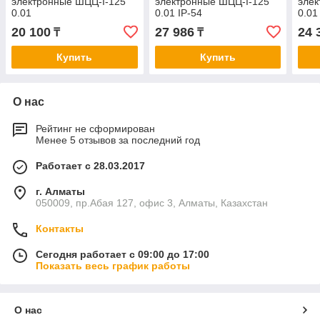
электронные ШЦЦ-I-125
электронные ШЦЦ-I-125
элек
0.01
0.01 IP-54
0.01
20 100
27 986
24 
₸
₸
Купить
Купить
О нас
Рейтинг не сформирован
Менее 5 отзывов за последний год
Работает с 28.03.2017
г. Алматы
050009, пр.Абая 127, офис 3, Алматы, Казахстан
Контакты
Сегодня работает с 09:00 до 17:00
Показать весь график работы
О нас