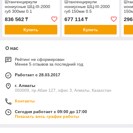
Штангенциркули
Штангенциркули
Шта
нониусные ШЦ-III-2000
нониусные ШЦ-III-2000
нони
губ 300мм 0.1
губ 150мм 0.5
150м
836 562
677 114
296
₸
₸
Купить
Купить
О нас
Рейтинг не сформирован
Менее 5 отзывов за последний год
Работает с 28.03.2017
г. Алматы
050009, пр.Абая 127, офис 3, Алматы, Казахстан
Контакты
Сегодня работает с 09:00 до 17:00
Показать весь график работы