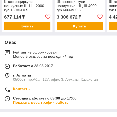
Штангенциркули
Штангенциркули
Шта
нониусные ШЦ-III-2000
нониусные ШЦ-III-4000
нони
губ 150мм 0.5
губ 600мм 0.5
губ 
677 114
3 306 672
4 4
₸
₸
Купить
Купить
О нас
Рейтинг не сформирован
Менее 5 отзывов за последний год
Работает с 28.03.2017
г. Алматы
050009, пр.Абая 127, офис 3, Алматы, Казахстан
Контакты
Сегодня работает с 09:00 до 17:00
Показать весь график работы