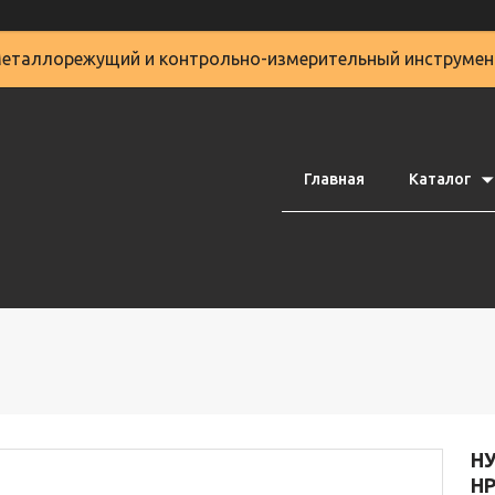
еталлорежущий и контрольно-измерительный инструмен
Главная
Каталог
Н
НР