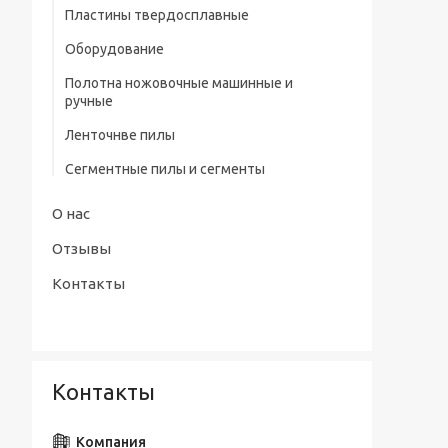
профилем нитрид/тит Р9
Пластины твердосплавные
Штангенциркули электронные тип
Сверла центровочные Р6М5/ Р9 без
Оборудование
ШЦЦ-III ГОСТ 166-89
предохранительного конуса (тип А)
Полотна ножовочные машинные и
Сверла центровочные Р6М5 с
ручные
предохранительным конусом (тип В)
Ленточнве пилы
Сверла центровочные Р6М5/ Р9
радиусные (тип R)
Сегментные пилы и сегменты
Наборы сверл
О нас
Отзывы
Контакты
Контакты