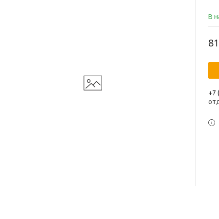
В 
81
+7 
от