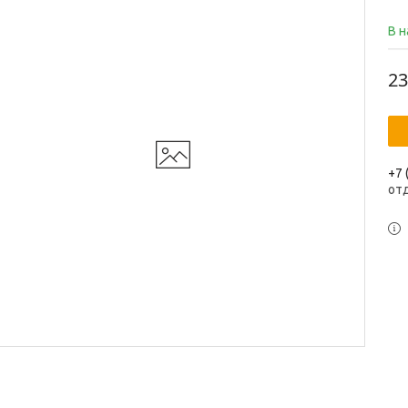
В 
23
+7 
от