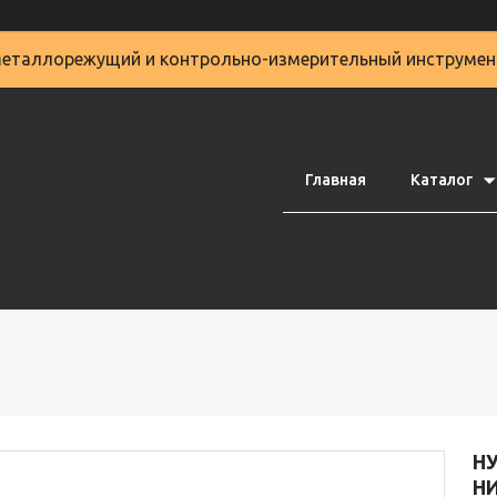
еталлорежущий и контрольно-измерительный инструмен
Главная
Каталог
Н
НИ