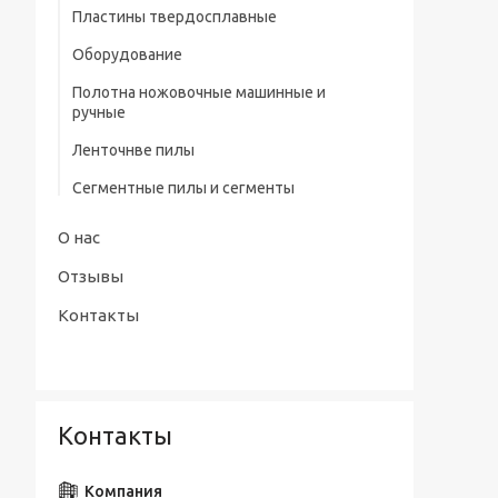
профилем нитрид/тит Р9
Пластины твердосплавные
Штангенциркули электронные тип
Сверла центровочные Р6М5/ Р9 без
Оборудование
ШЦЦ-III ГОСТ 166-89
предохранительного конуса (тип А)
Полотна ножовочные машинные и
Сверла центровочные Р6М5 с
ручные
предохранительным конусом (тип В)
Ленточнве пилы
Сверла центровочные Р6М5/ Р9
радиусные (тип R)
Сегментные пилы и сегменты
Наборы сверл
О нас
Отзывы
Контакты
Контакты