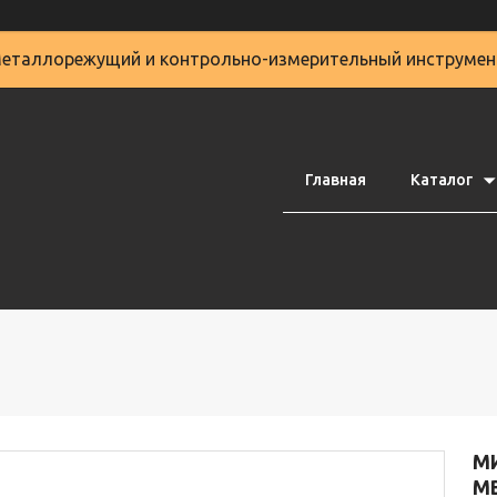
еталлорежущий и контрольно-измерительный инструмен
Главная
Каталог
М
МВ