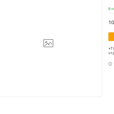
В 
10
+7 
от