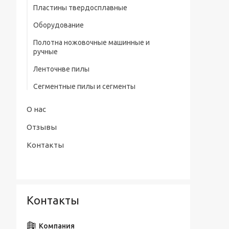
профилем нитрид/тит Р9
Пластины твердосплавные
Штангенциркули электронные тип
Сверла центровочные Р6М5/ Р9 без
Оборудование
ШЦЦ-III ГОСТ 166-89
предохранительного конуса (тип А)
Полотна ножовочные машинные и
Сверла центровочные Р6М5 с
ручные
предохранительным конусом (тип В)
Ленточнве пилы
Сверла центровочные Р6М5/ Р9
радиусные (тип R)
Сегментные пилы и сегменты
Наборы сверл
О нас
Отзывы
Контакты
Контакты