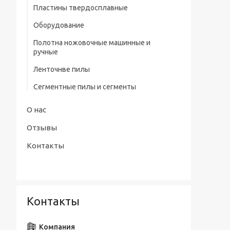
профилем нитрид/тит Р9
Пластины твердосплавные
Штангенциркули электронные тип
Сверла центровочные Р6М5/ Р9 без
Оборудование
ШЦЦ-III ГОСТ 166-89
предохранительного конуса (тип А)
Полотна ножовочные машинные и
Сверла центровочные Р6М5 с
ручные
предохранительным конусом (тип В)
Ленточнве пилы
Сверла центровочные Р6М5/ Р9
радиусные (тип R)
Сегментные пилы и сегменты
Наборы сверл
О нас
Отзывы
Контакты
Контакты