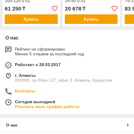
200-225 0.01
25-50 0.01
75-1
61 250
20 678
83 
₸
₸
Купить
Купить
О нас
Рейтинг не сформирован
Менее 5 отзывов за последний год
Работает с 28.03.2017
г. Алматы
050009, пр.Абая 127, офис 3, Алматы, Казахстан
Контакты
Сегодня выходной
Показать весь график работы
О нас