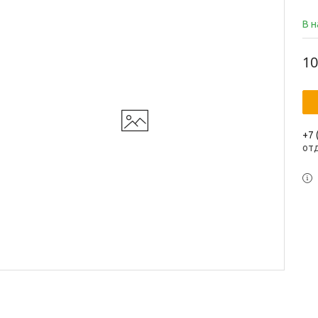
В 
10
+7 
от