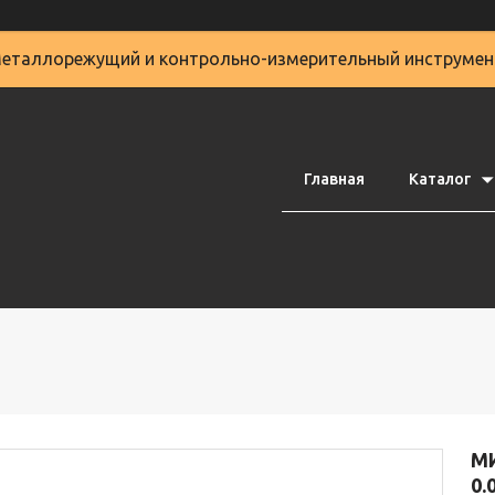
еталлорежущий и контрольно-измерительный инструмен
Главная
Каталог
М
0.