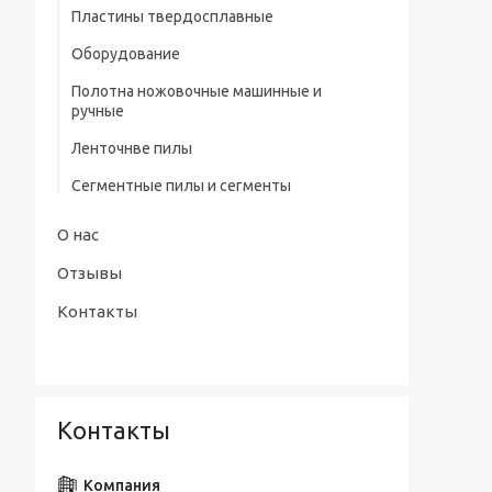
профилем нитрид/тит Р9
Пластины твердосплавные
Штангенциркули электронные тип
Сверла центровочные Р6М5/ Р9 без
Оборудование
ШЦЦ-III ГОСТ 166-89
предохранительного конуса (тип А)
Полотна ножовочные машинные и
Сверла центровочные Р6М5 с
ручные
предохранительным конусом (тип В)
Ленточнве пилы
Сверла центровочные Р6М5/ Р9
радиусные (тип R)
Сегментные пилы и сегменты
Наборы сверл
О нас
Отзывы
Контакты
Контакты