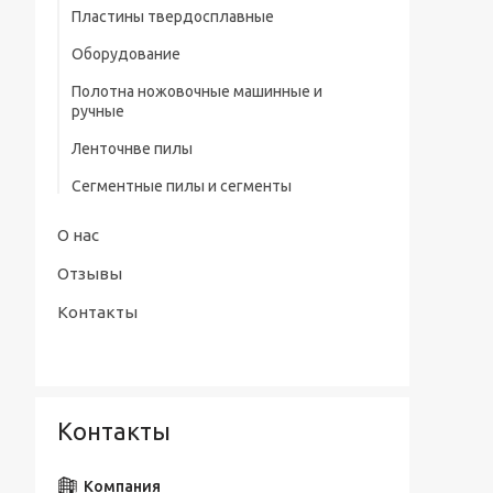
профилем нитрид/тит Р9
Пластины твердосплавные
Штангенциркули электронные тип
Сверла центровочные Р6М5/ Р9 без
Оборудование
ШЦЦ-III ГОСТ 166-89
предохранительного конуса (тип А)
Полотна ножовочные машинные и
Сверла центровочные Р6М5 с
ручные
предохранительным конусом (тип В)
Ленточнве пилы
Сверла центровочные Р6М5/ Р9
радиусные (тип R)
Сегментные пилы и сегменты
Наборы сверл
О нас
Отзывы
Контакты
Контакты