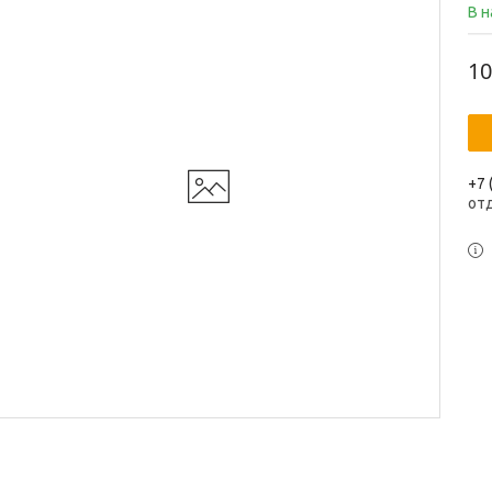
В 
10
+7 
от