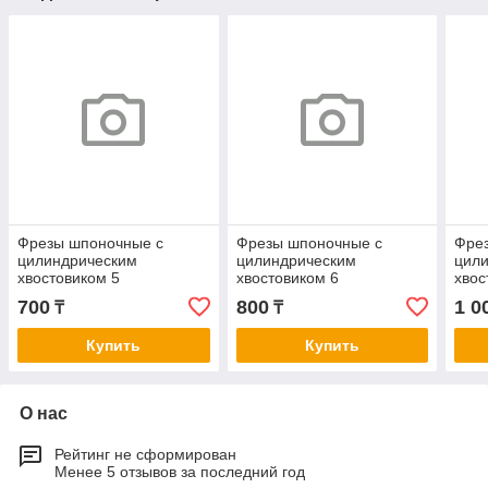
Фрезы шпоночные с
Фрезы шпоночные с
Фре
цилиндрическим
цилиндрическим
цил
хвостовиком 5
хвостовиком 6
хвос
700
800
1 0
₸
₸
Купить
Купить
О нас
Рейтинг не сформирован
Менее 5 отзывов за последний год