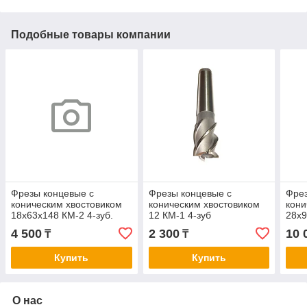
Подобные товары компании
Фрезы концевые с
Фрезы концевые с
Фрез
коническим хвостовиком
коническим хвостовиком
кони
18х63х148 КМ-2 4-зуб.
12 КМ-1 4-зуб
28х9
4 500
2 300
10 
₸
₸
Купить
Купить
О нас