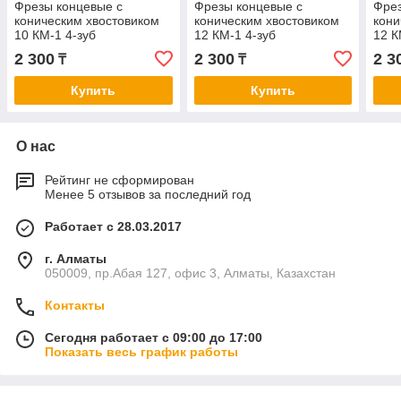
Фрезы концевые с
Фрезы концевые с
Фрез
коническим хвостовиком
коническим хвостовиком
кони
10 КМ-1 4-зуб
12 КМ-1 4-зуб
12 К
2 300
2 300
2 3
₸
₸
Купить
Купить
О нас
Рейтинг не сформирован
Менее 5 отзывов за последний год
Работает с 28.03.2017
г. Алматы
050009, пр.Абая 127, офис 3, Алматы, Казахстан
Контакты
Сегодня работает с 09:00 до 17:00
Показать весь график работы