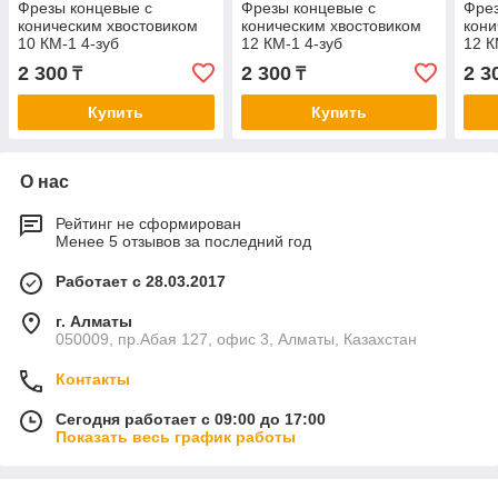
Фрезы концевые с
Фрезы концевые с
Фрез
коническим хвостовиком
коническим хвостовиком
кони
10 КМ-1 4-зуб
12 КМ-1 4-зуб
12 К
2 300
2 300
2 3
₸
₸
Купить
Купить
О нас
Рейтинг не сформирован
Менее 5 отзывов за последний год
Работает с 28.03.2017
г. Алматы
050009, пр.Абая 127, офис 3, Алматы, Казахстан
Контакты
Сегодня работает с 09:00 до 17:00
Показать весь график работы