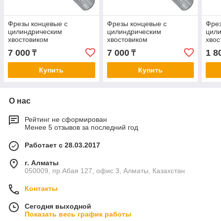
Фрезы концевые с
Фрезы концевые с
Фрез
цилиндрическим
цилиндрическим
цил
хвостовиком
хвостовиком
хвос
твердосплавные
твердосплавные
тве
7 000
7 000
1 8
₸
₸
монолитные 8 4-зуб
монолитные 8 5-зуб
моно
Купить
Купить
О нас
Рейтинг не сформирован
Менее 5 отзывов за последний год
Работает с 28.03.2017
г. Алматы
050009, пр.Абая 127, офис 3, Алматы, Казахстан
Контакты
Сегодня выходной
Показать весь график работы