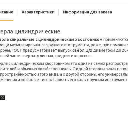
исание
Характеристики
Информация для заказа
верла цилиндрические
ёрла спиральные с цилиндрическим хвостовиком
применяются
ощи механизированного ручного инструмента, реже, при помощи с
троны. ГОСТ предусматривает выпуск
свёрл ц/х
диаметром до 20м
очей части сверла: длинная, средняя и короткая.
ерла с цилиндрическим хвостовиком это одна из самых распростр
роителей и обычных хозяйственников. С одной стороны такая поп
пространённостью этого вида, а с другой стороны, его универсал
менения и позволяет использовать его как в с ручным инструмент