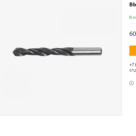
В
В 
60
+7 
от