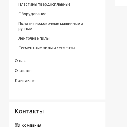
профилем нитрид/тит Р9
Пластины твердосплавные
Штангенциркули электронные тип
Сверла центровочные Р6М5/ Р9 без
Оборудование
ШЦЦ-III ГОСТ 166-89
предохранительного конуса (тип А)
Полотна ножовочные машинные и
Сверла центровочные Р6М5 с
ручные
предохранительным конусом (тип В)
Ленточнве пилы
Сверла центровочные Р6М5/ Р9
радиусные (тип R)
Сегментные пилы и сегменты
Наборы сверл
О нас
Отзывы
Контакты
Контакты