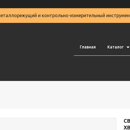
еталлорежущий и контрольно-измерительный инструмен
Главная
Каталог
С
Х