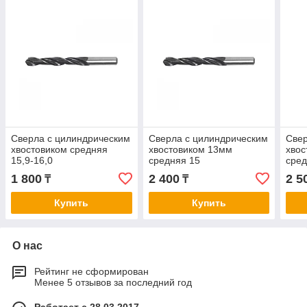
Сверла с цилиндрическим
Сверла с цилиндрическим
Свер
хвостовиком средняя
хвостовиком 13мм
хвос
15,9-16,0
средняя 15
сред
1 800
2 400
2 5
₸
₸
Купить
Купить
О нас
Рейтинг не сформирован
Менее 5 отзывов за последний год