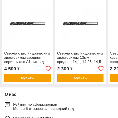
Сверла с цилиндрическим
Сверла с цилиндрическим
Свер
хвостовиком средняя
хвостовиком 13мм
хвос
серия класс А1 нитрид
средняя 14,1; 14,25; 14,5
сред
титана с вышлифованным
4 500
2 300
2 2
₸
₸
профилем14
Купить
Купить
О нас
Рейтинг не сформирован
Менее 5 отзывов за последний год