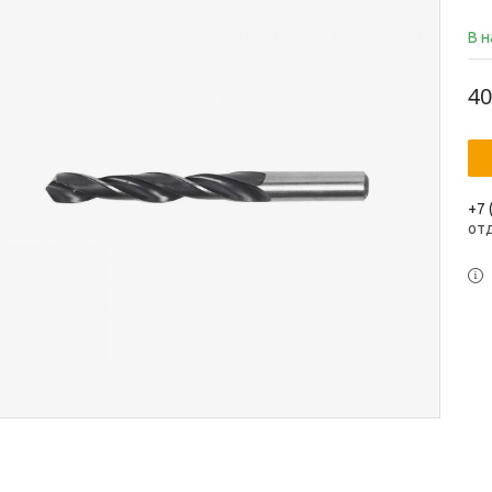
В 
40
+7 
от