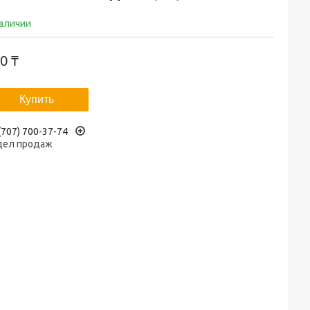
наличии
0 ₸
Купить
(707) 700-37-74
дел продаж