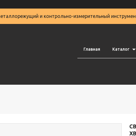
еталлорежущий и контрольно-измерительный инструмен
Главная
Каталог
С
ХВ