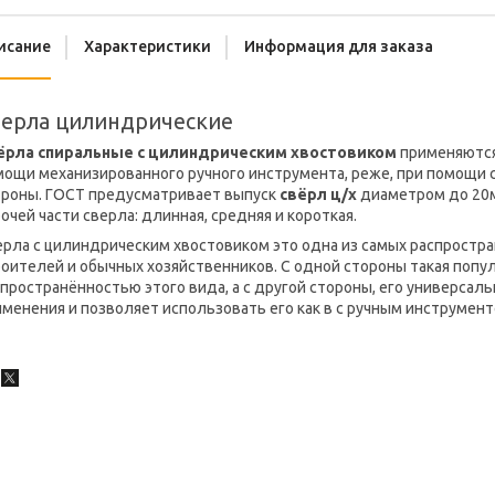
исание
Характеристики
Информация для заказа
верла цилиндрические
ёрла спиральные с цилиндрическим хвостовиком
применяются
ощи механизированного ручного инструмента, реже, при помощи с
троны. ГОСТ предусматривает выпуск
свёрл ц/х
диаметром до 20м
очей части сверла: длинная, средняя и короткая.
ерла с цилиндрическим хвостовиком это одна из самых распростр
роителей и обычных хозяйственников. С одной стороны такая поп
пространённостью этого вида, а с другой стороны, его универсал
менения и позволяет использовать его как в с ручным инструмент