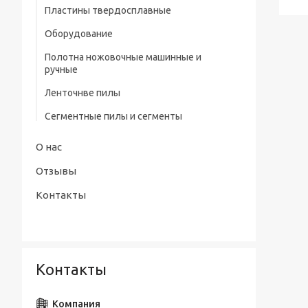
профилем нитрид/тит Р9
Пластины твердосплавные
Штангенциркули электронные тип
Сверла центровочные Р6М5/ Р9 без
Оборудование
ШЦЦ-III ГОСТ 166-89
предохранительного конуса (тип А)
Полотна ножовочные машинные и
Сверла центровочные Р6М5 с
ручные
предохранительным конусом (тип В)
Ленточнве пилы
Сверла центровочные Р6М5/ Р9
радиусные (тип R)
Сегментные пилы и сегменты
Наборы сверл
О нас
Отзывы
Контакты
Контакты