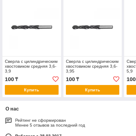
Сверла с цилиндрическим
Сверла с цилиндрическим
Свер
хвостовиком средняя 3,6-
хвостовиком средняя 3,6-
хвос
3,9
3,95
5,9
100
100
100
₸
₸
Купить
Купить
О нас
Рейтинг не сформирован
Менее 5 отзывов за последний год