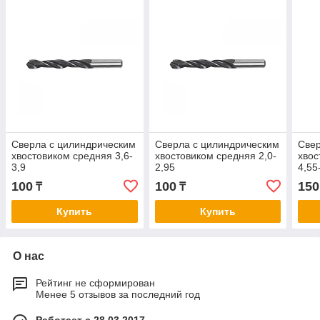
Сверла с цилиндрическим
Сверла с цилиндрическим
Свер
хвостовиком средняя 3,6-
хвостовиком средняя 2,0-
хвос
3,9
2,95
4,55
100
100
150
₸
₸
Купить
Купить
О нас
Рейтинг не сформирован
Менее 5 отзывов за последний год