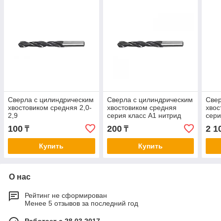
Сверла с цилиндрическим
Сверла с цилиндрическим
Свер
хвостовиком средняя 2,0-
хвостовиком средняя
хвос
2,9
серия класс А1 нитрид
сери
титана с вышлифованным
тит
100
200
2 1
₸
₸
профилем0,5-2,0
проф
Купить
Купить
О нас
Рейтинг не сформирован
Менее 5 отзывов за последний год