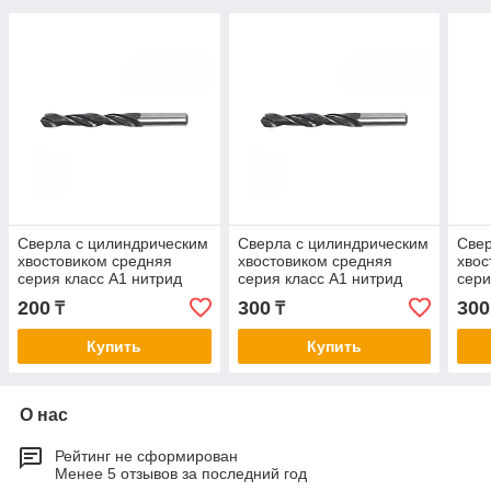
Сверла с цилиндрическим
Сверла с цилиндрическим
Свер
хвостовиком средняя
хвостовиком средняя
хвос
серия класс А1 нитрид
серия класс А1 нитрид
сери
титана с вышлифованным
титана с вышлифованным
тит
200
300
300
₸
₸
профилем0,5-2,0
профилем2,1-3,0
проф
Купить
Купить
О нас
Рейтинг не сформирован
Менее 5 отзывов за последний год