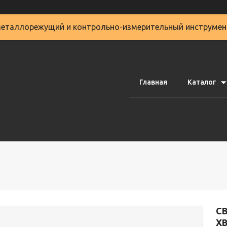
еталлорежущий и контрольно-измерительный инструмен
Главная
Каталог
С
Х