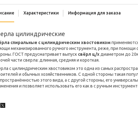
исание
Характеристики
Информация для заказа
верла цилиндрические
ёрла спиральные с цилиндрическим хвостовиком
применяются
ощи механизированного ручного инструмента, реже, при помощи с
троны. ГОСТ предусматривает выпуск
свёрл ц/х
диаметром до 20м
очей части сверла: длинная, средняя и короткая.
ерла с цилиндрическим хвостовиком это одна из самых распростр
роителей и обычных хозяйственников. С одной стороны такая поп
пространённостью этого вида, а с другой стороны, его универсал
менения и позволяет использовать его как в с ручным инструмент