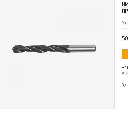
Н
ПР
В 
50
+7 
от