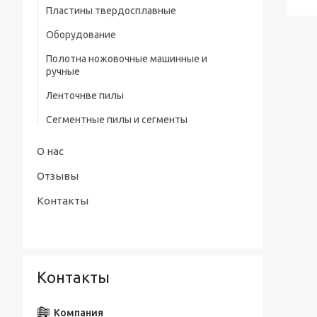
профилем нитрид/тит Р9
Пластины твердосплавные
Штангенциркули электронные тип
Сверла центровочные Р6М5/ Р9 без
Оборудование
ШЦЦ-III ГОСТ 166-89
предохранительного конуса (тип А)
Полотна ножовочные машинные и
Сверла центровочные Р6М5 с
ручные
предохранительным конусом (тип В)
Ленточнве пилы
Сверла центровочные Р6М5/ Р9
радиусные (тип R)
Сегментные пилы и сегменты
Наборы сверл
О нас
Отзывы
Контакты
Контакты