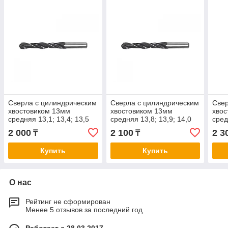
Сверла с цилиндрическим
Сверла с цилиндрическим
Свер
хвостовиком 13мм
хвостовиком 13мм
хвос
средняя 13,1; 13,4; 13,5
средняя 13,8; 13,9; 14,0
сред
2 000
2 100
2 3
₸
₸
Купить
Купить
О нас
Рейтинг не сформирован
Менее 5 отзывов за последний год