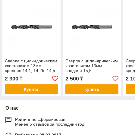
Сверла с цилиндрическим
Сверла с цилиндрическим
Свер
хвостовиком 13мм
хвостовиком 13мм
хвос
средняя 14,1; 14,25; 14,5
средняя 15,5
сред
2 300
2 500
2 1
₸
₸
Купить
Купить
О нас
Рейтинг не сформирован
Менее 5 отзывов за последний год