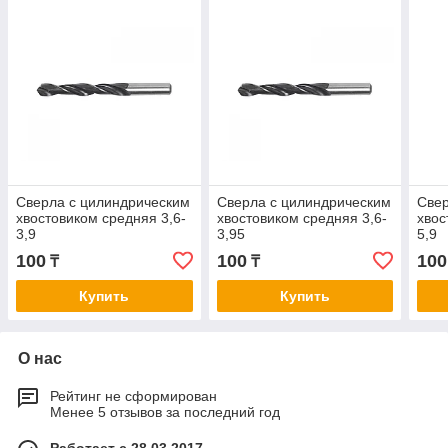
Сверла с цилиндрическим
Сверла с цилиндрическим
Свер
хвостовиком средняя 3,6-
хвостовиком средняя 3,6-
хвос
3,9
3,95
5,9
100
100
100
₸
₸
Купить
Купить
О нас
Рейтинг не сформирован
Менее 5 отзывов за последний год