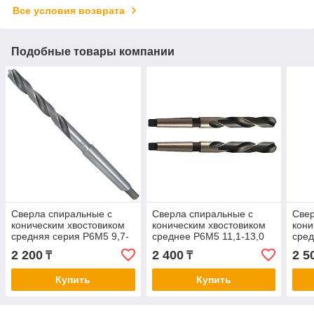
Все условия возврата
Подобные товары компании
Сверла спиральные с
Сверла спиральные с
Свер
коническим хвостовиком
коническим хвостовиком
кони
средняя серия Р6М5 9,7-
среднее Р6М5 11,1-13,0
сред
11,0
14,1
2 200
2 400
2 5
₸
₸
Купить
Купить