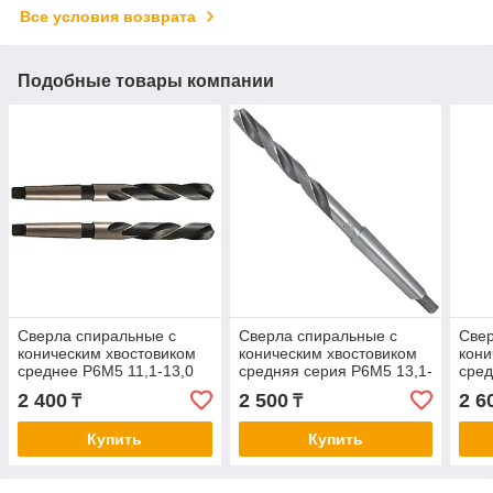
Все условия возврата
Подобные товары компании
Сверла спиральные с
Сверла спиральные с
Свер
коническим хвостовиком
коническим хвостовиком
кони
среднее Р6М5 11,1-13,0
средняя серия Р6М5 13,1-
сред
14,1
2 400
2 500
2 6
₸
₸
Купить
Купить