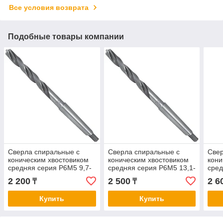
Все условия возврата
Подобные товары компании
Сверла спиральные с
Сверла спиральные с
Свер
коническим хвостовиком
коническим хвостовиком
кони
средняя серия Р6М5 9,7-
средняя серия Р6М5 13,1-
сред
11,0
14,1
14,9
2 200
2 500
2 6
₸
₸
Купить
Купить