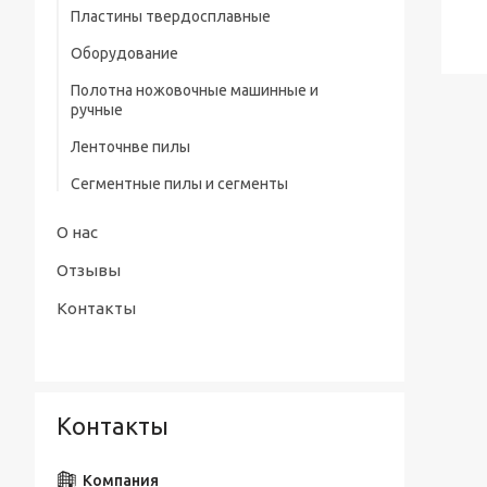
профилем нитрид/тит Р9
Пластины твердосплавные
Штангенциркули электронные тип
Сверла центровочные Р6М5/ Р9 без
Оборудование
ШЦЦ-III ГОСТ 166-89
предохранительного конуса (тип А)
Полотна ножовочные машинные и
Сверла центровочные Р6М5 с
ручные
предохранительным конусом (тип В)
Ленточнве пилы
Сверла центровочные Р6М5/ Р9
радиусные (тип R)
Сегментные пилы и сегменты
Наборы сверл
О нас
Отзывы
Контакты
Контакты