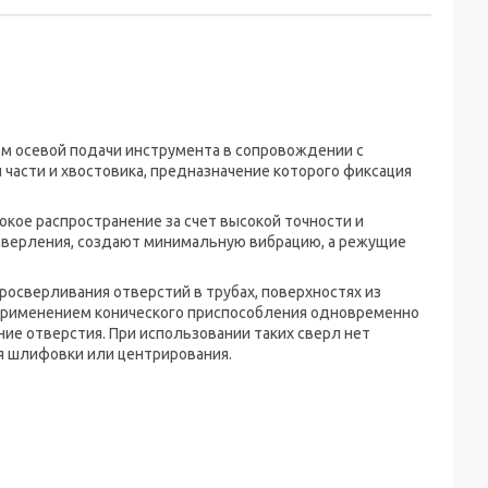
м осевой подачи инструмента в сопровождении с
части и хвостовика, предназначение которого фиксация
кое распространение за счет высокой точности и
сверления, создают минимальную вибрацию, а режущие
росверливания отверстий в трубах, поверхностях из
 применением конического приспособления одновременно
ние отверстия. При использовании таких сверл нет
я шлифовки или центрирования.