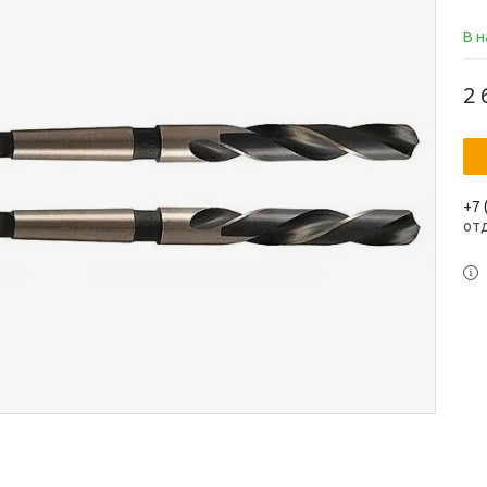
В 
2 
+7 
от