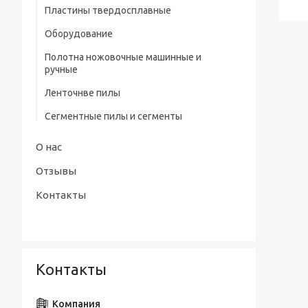
профилем нитрид/тит Р9
Пластины твердосплавные
Штангенциркули электронные тип
Сверла центровочные Р6М5/ Р9 без
Оборудование
ШЦЦ-III ГОСТ 166-89
предохранительного конуса (тип А)
Полотна ножовочные машинные и
Сверла центровочные Р6М5 с
ручные
предохранительным конусом (тип В)
Ленточнве пилы
Сверла центровочные Р6М5/ Р9
радиусные (тип R)
Сегментные пилы и сегменты
Наборы сверл
О нас
Отзывы
Контакты
Контакты