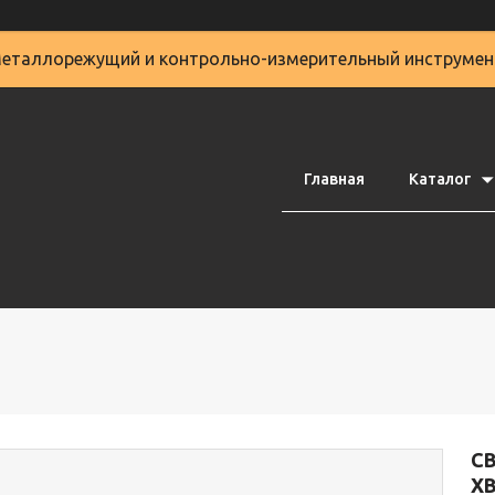
еталлорежущий и контрольно-измерительный инструмен
Главная
Каталог
С
ХВ