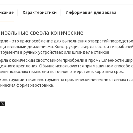
исание
Характеристики
Информация для заказа
иральные сверла конические
ерло – это приспособление для выполнения отверстий посредство
щательными движениями. Конструкция сверла состоит из рабочей 
трумента в ручных устройствах или шпинделе станков.
ерла с коническим хвостовиком приобрели в промышленности широ
дежного крепления. Обычно используются при машинном способе 
мки позволяют выполнить точное отверстие в короткий срок.
конструкции такие инструменты практически ничем не отличаются
ическая форма хвостовика.