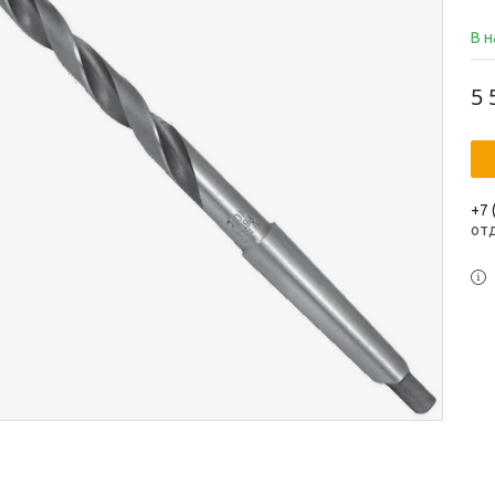
В 
5 
+7 
от