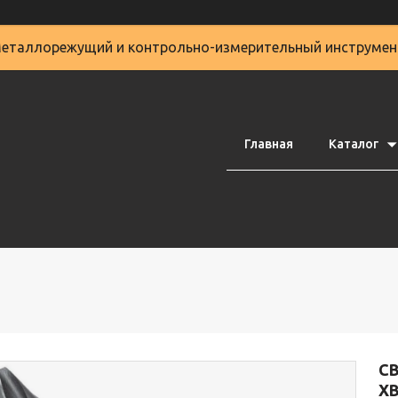
еталлорежущий и контрольно-измерительный инструмен
Главная
Каталог
С
Х