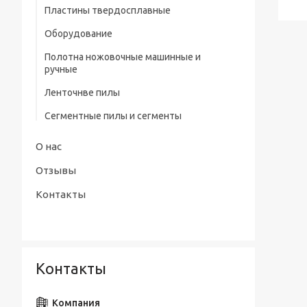
профилем нитрид/тит Р9
Пластины твердосплавные
Штангенциркули электронные тип
Сверла центровочные Р6М5/ Р9 без
Оборудование
ШЦЦ-III ГОСТ 166-89
предохранительного конуса (тип А)
Полотна ножовочные машинные и
Сверла центровочные Р6М5 с
ручные
предохранительным конусом (тип В)
Ленточнве пилы
Сверла центровочные Р6М5/ Р9
радиусные (тип R)
Сегментные пилы и сегменты
Наборы сверл
О нас
Отзывы
Контакты
Контакты