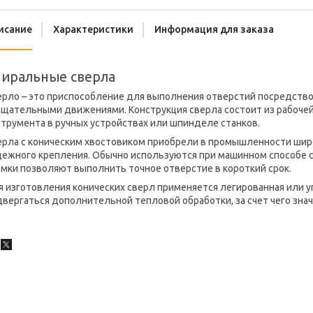
исание
Характеристики
Информация для заказа
иральные сверла
ерло – это приспособление для выполнения отверстий посредство
щательными движениями. Конструкция сверла состоит из рабочей 
трумента в ручных устройствах или шпинделе станков.
ерла с коническим хвостовиком приобрели в промышленности широ
дежного крепления. Обычно используются при машинном способе 
мки позволяют выполнить точное отверстие в короткий срок.
 изготовления конических сверл применяется легированная или у
вергаться дополнительной тепловой обработки, за счет чего зна