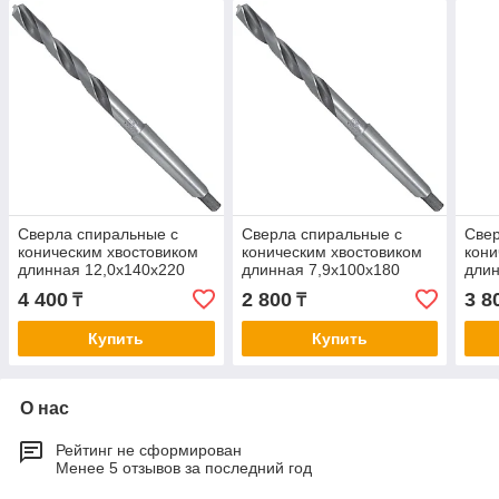
Сверла спиральные с
Сверла спиральные с
Свер
коническим хвостовиком
коническим хвостовиком
кони
длинная 12,0х140х220
длинная 7,9х100х180
длин
4 400
2 800
3 8
₸
₸
Купить
Купить
О нас
Рейтинг не сформирован
Менее 5 отзывов за последний год