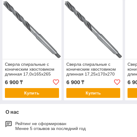
Сверла спиральные с
Сверла спиральные с
Свер
коническим хвостовиком
коническим хвостовиком
кони
длинная 17,0х165х265
длинная 17,25х170х270
длин
6 900
6 900
6 9
₸
₸
Купить
Купить
О нас
Рейтинг не сформирован
Менее 5 отзывов за последний год