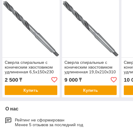
Сверла спиральные с
Сверла спиральные с
Свер
коническим хвостовиком
коническим хвостовиком
кони
удлиненная 6,5х150х230
удлиненная 19,0х210х310
удли
2 500
9 000
10 
₸
₸
Купить
Купить
О нас
Рейтинг не сформирован
Менее 5 отзывов за последний год