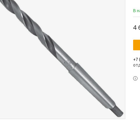
В 
4 
+7 
от