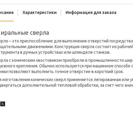
исание
Характеристики
Информация для заказа
иральные сверла
ерло – это приспособление для выполнения отверстий посредство
щательными движениями. Конструкция сверла состоит из рабочей 
трумента в ручных устройствах или шпинделе станков.
ерла с коническим хвостовиком приобрели в промышленности широ
дежного крепления. Обычно используются при машинном способе 
мки позволяют выполнить точное отверстие в короткий срок.
 изготовления конических сверл применяется легированная или у
вергаться дополнительной тепловой обработки, за счет чего зна