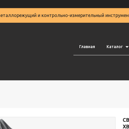
еталлорежущий и контрольно-измерительный инструмен
Главная
Каталог
С
Х