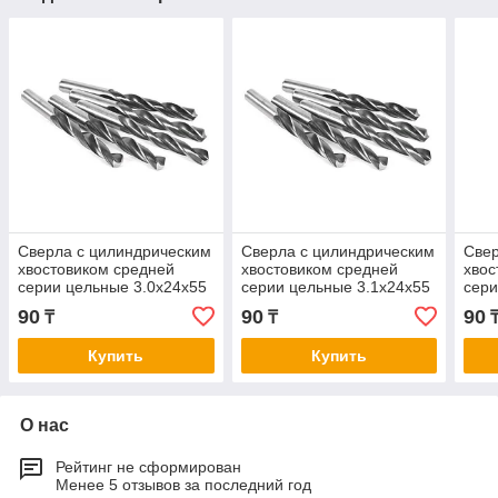
Сверла с цилиндрическим
Сверла с цилиндрическим
Свер
хвостовиком средней
хвостовиком средней
хвос
серии цельные 3.0х24х55
серии цельные 3.1х24х55
сери
90
90
90
₸
₸
Купить
Купить
О нас
Рейтинг не сформирован
Менее 5 отзывов за последний год