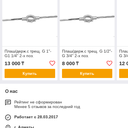
Плаш/держ.с трещ. G 1"-
Плаш/держ.с трещ. G 1/2"-
Плаш
G1 1/4" 2-х поз.
G 3/4" 2-х поз.
G 3/
13 000
8 000
12 
₸
₸
Купить
Купить
О нас
Рейтинг не сформирован
Менее 5 отзывов за последний год
Работает с 28.03.2017
г. Алматы