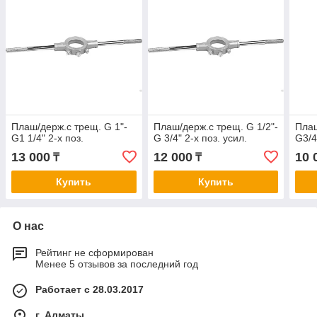
Плаш/держ.с трещ. G 1"-
Плаш/держ.с трещ. G 1/2"-
Плаш
G1 1/4" 2-х поз.
G 3/4" 2-х поз. усил.
G3/4
13 000
12 000
10 
₸
₸
Купить
Купить
О нас
Рейтинг не сформирован
Менее 5 отзывов за последний год
Работает с 28.03.2017
г. Алматы