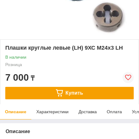
Плашки круглые левые (LH) 9ХС М24x3 LH
В наличии
Розница
7 000
₸
Купить
Описание
Характеристики
Доставка
Оплата
Усл
Описание