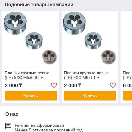
Подобные товары компании
Плашки круглые левые
Плашки круглые левые
Плаш
(LH) 9ХС М5х0,8 LH
(LH) 9ХС М6х1 LH
(LH)
2 000
2 000
6 0
₸
₸
Купить
Купить
О нас
Рейтинг не сформирован
Менее 5 отзывов за последний год