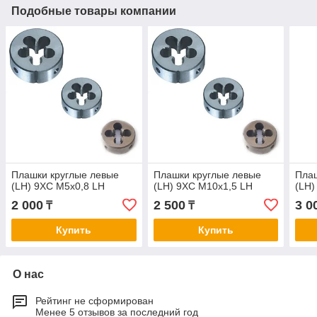
Подобные товары компании
Плашки круглые левые
Плашки круглые левые
Плаш
(LH) 9ХС М5х0,8 LH
(LH) 9ХС М10х1,5 LH
(LH)
2 000
2 500
3 0
₸
₸
Купить
Купить
О нас
Рейтинг не сформирован
Менее 5 отзывов за последний год