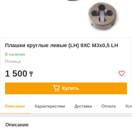
Плашки круглые левые (LH) 9ХС М3х0,5 LH
В наличии
Розница
1 500
₸
Купить
Описание
Характеристики
Доставка
Оплата
Усл
Описание